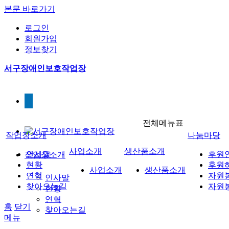
본문 바로가기
로그인
회원가입
정보찾기
서구장애인보호작업장
전체메뉴표
작업장소개
나눔마당
사업소개
생산품소개
인사말
후원
작업장소개
현황
후원
사업소개
생산품소개
연혁
자원
인사말
찾아오는길
자원
현황
연혁
홈
닫기
찾아오는길
메뉴