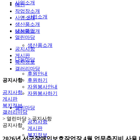
사업소개
메인
작업장소개
사업소개
사업소개
생산품소개
나눔마당
생산품소개
열린마당
생산품소개
공지사항
게시판
나눔마당
복지정보
갤러리마당
후원안내
공지사항
후원하기
자원봉사안내
공지사항
자원봉사하기
게시판
복지정보
열린마당
갤러리마당
> 열린마당 > 공지사항
공지사항
공지사항
게시판
복지정보
2026년 서구장애인보호작업장 4월 업무추진비 사용