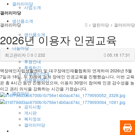
갤러리마당
사업소개
갤러리마당
생산품소개
갤러리마당
> 열린마당 > 갤러리마당
생산품소개
2026년 이용자 인권교육
나눔마당
최고관리자
0
232
05.18 17:31
후원안내
후원하기
맥장애인자립생활센터 및 대구장애인재활협회와 연계하여 2026년 5월
자원봉사안내
7일과 18일, 두 차례에 걸쳐 장애인 인권교육을 진행했습니다. 이번 교육
자원봉사하기
은 총 4시간 동안 진행되었으며, 이용자 30명이 참여해 인권 감수성을 높
이고 권리 의식을 강화하는 시간을 가졌습니다.
열린마당
공지사항
게시판
복지정보
갤러리마당