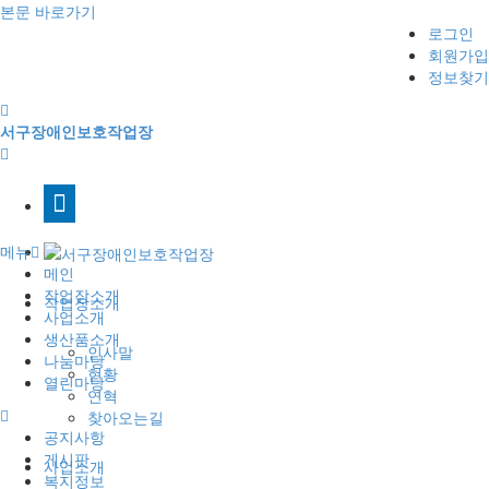
본문 바로가기
로그인
회원가입
정보찾기
서구장애인보호작업장
메뉴
메인
작업장소개
작업장소개
사업소개
생산품소개
인사말
나눔마당
현황
열린마당
연혁
찾아오는길
공지사항
게시판
사업소개
복지정보