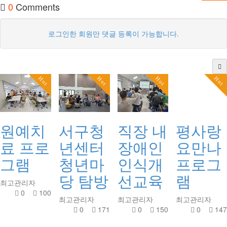
0
Comments
로그인한 회원만 댓글 등록이 가능합니다.
Hot
Hot
Hot
Hot
원예치
서구청
직장 내
평사랑
료 프로
년센터
장애인
요만나
그램
청년마
인식개
프로그
당 탐방
선교육
램
최고관리자
0
100
최고관리자
최고관리자
최고관리자
0
171
0
150
0
147