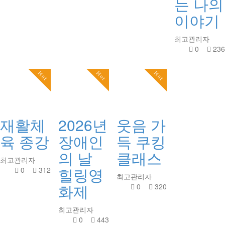
는 나의
이야기
최고관리자
0
236
Hot
Hot
Hot
재활체
2026년
웃음 가
육 종강
장애인
득 쿠킹
의 날
클래스
최고관리자
힐링영
0
312
최고관리자
화제
0
320
최고관리자
0
443