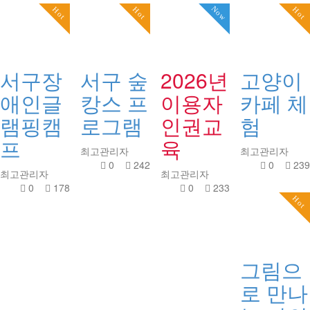
Now
Hot
Hot
Hot
서구장
서구 숲
2026년
고양이
애인글
캉스 프
이용자
카페 체
램핑캠
로그램
인권교
험
프
육
최고관리자
최고관리자
0
242
0
239
최고관리자
최고관리자
0
178
0
233
Hot
그림으
로 만나